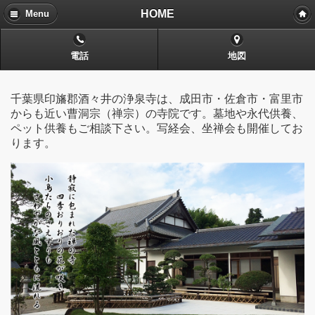
HOME
Menu
電話
地図
千葉県印旛郡酒々井の浄泉寺は、成田市・佐倉市・富里市
からも近い曹洞宗（禅宗）の寺院です。墓地や永代供養、
ペット供養もご相談下さい。写経会、坐禅会も開催してお
ります。