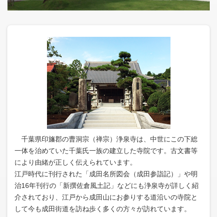
千葉県印旛郡の曹洞宗（禅宗）浄泉寺は、中世にこの下総
一体を治めていた千葉氏一族の建立した寺院です。古文書等
により由緒が正しく伝えられています。
江戸時代に刊行された「成田名所図会（成田参詣記）」や明
治16年刊行の「新撰佐倉風土記」などにも浄泉寺が詳しく紹
介されており、江戸から成田山にお参りする道沿いの寺院と
して今も成田街道を訪ね歩く多くの方々が訪れています。