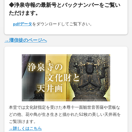
◆浄泉寺報の最新号とバックナンバーをご覧い
ただけます。
pdfデータ
をダウンロードしてご覧下さい。
→壇信徒のページへ
本堂では文化財指定を受けた本尊十一面観世音菩薩や雲板な
どの他、花や鳥が生き生きと描かれた52枚の美しい天井画を
ご覧頂けます。
→詳しくはこちら